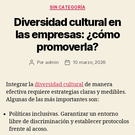
Categorías
SIN CATEGORÍA
Diversidad cultural en
las empresas: ¿cómo
promoverla?
Por
admin
10 marzo, 2026
Autor
Fecha
de
de
la
la
publicación
publicación
Integrar la
diversidad cultural
de manera
efectiva requiere estrategias claras y medibles.
Algunas de las más importantes son:
Políticas inclusivas. Garantizar un entorno
libre de discriminación y establecer protocolos
frente al acoso.