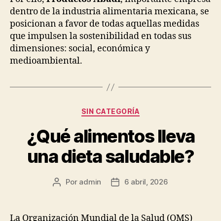
dentro de la industria alimentaria mexicana, se
posicionan a favor de todas aquellas medidas
que impulsen la sostenibilidad en todas sus
dimensiones: social, económica y
medioambiental.
Categorías
SIN CATEGORÍA
¿Qué alimentos lleva
una dieta saludable?
Por
admin
6 abril, 2026
Autor
Fecha
de
de
la
la
publicación
publicación
La Organización Mundial de la Salud (OMS)