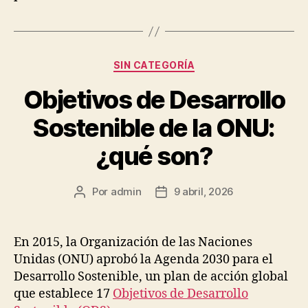
Categorías
SIN CATEGORÍA
Objetivos de Desarrollo
Sostenible de la ONU:
¿qué son?
Por
admin
9 abril, 2026
Autor
Fecha
de
de
la
la
publicación
publicación
En 2015, la Organización de las Naciones
Unidas (ONU) aprobó la Agenda 2030 para el
Desarrollo Sostenible, un plan de acción global
que establece 17
Objetivos de Desarrollo