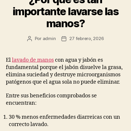
importante lavarse las
manos?
Por
admin
27 febrero, 2026
Autor
Fecha
de
de
la
la
publicación
publicación
El
lavado de manos
con agua y jabón es
fundamental porque el jabón disuelve la grasa,
elimina suciedad y destruye microorganismos
patógenos que el agua sola no puede eliminar.
Entre sus beneficios comprobados se
encuentran:
30 % menos enfermedades diarreicas con un
correcto lavado.