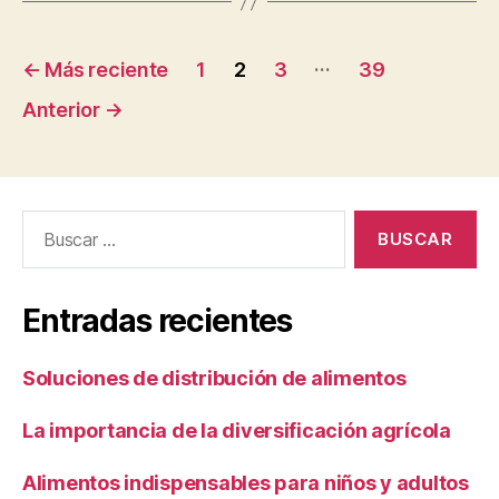
Paginación
…
←
Más reciente
1
2
3
39
de
Anterior
→
entradas
Buscar:
Entradas recientes
Soluciones de distribución de alimentos
La importancia de la diversificación agrícola
Alimentos indispensables para niños y adultos