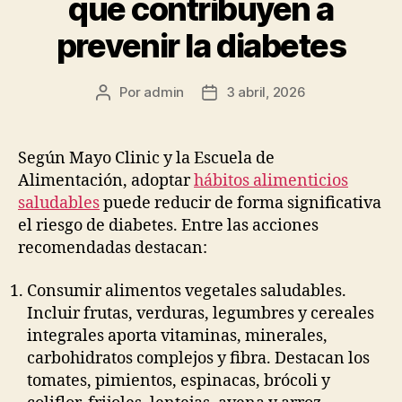
que contribuyen a
prevenir la diabetes
Por
admin
3 abril, 2026
Autor
Fecha
de
de
la
la
publicación
publicación
Según Mayo Clinic y la Escuela de
Alimentación, adoptar
hábitos alimenticios
saludables
puede reducir de forma significativa
el riesgo de diabetes. Entre las acciones
recomendadas destacan:
Consumir alimentos vegetales saludables.
Incluir frutas, verduras, legumbres y cereales
integrales aporta vitaminas, minerales,
carbohidratos complejos y fibra. Destacan los
tomates, pimientos, espinacas, brócoli y