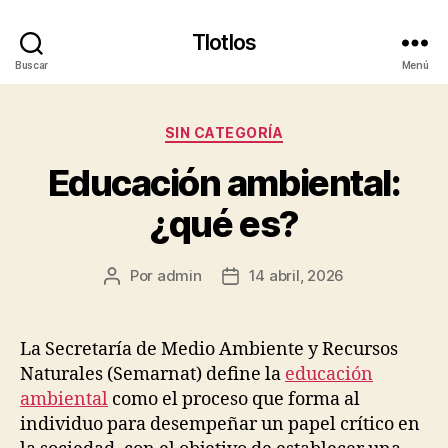
Tlotlos
Buscar
Menú
Categorías
SIN CATEGORÍA
Educación ambiental:
¿qué es?
Por
admin
14 abril, 2026
Autor
Fecha
de
de
la
la
publicación
publicación
La Secretaría de Medio Ambiente y Recursos
Naturales (Semarnat) define la
educación
ambiental
como el proceso que forma al
individuo para desempeñar un papel crítico en