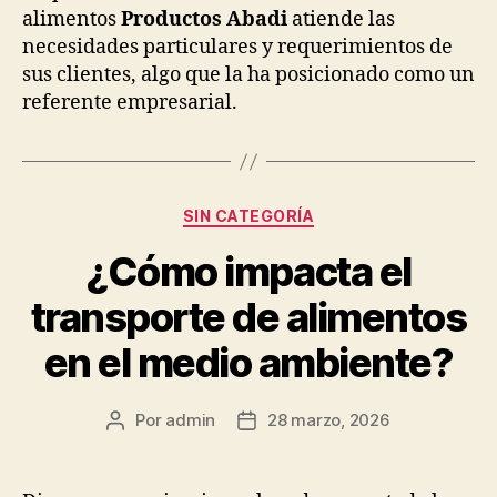
alimentos
Productos Abadi
atiende las
necesidades particulares y requerimientos de
sus clientes, algo que la ha posicionado como un
referente empresarial.
Categorías
SIN CATEGORÍA
¿Cómo impacta el
transporte de alimentos
en el medio ambiente?
Por
admin
28 marzo, 2026
Autor
Fecha
de
de
la
la
publicación
publicación