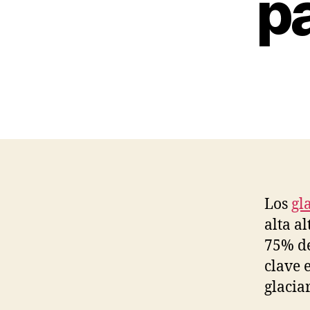
pa
Los
gl
alta a
75% de
clave e
glacia