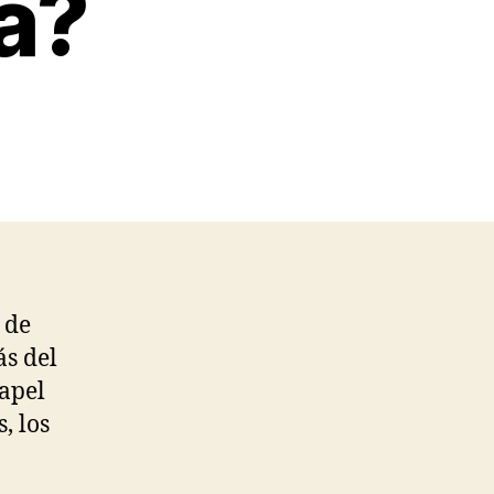
ta?
 de
ás del
apel
, los