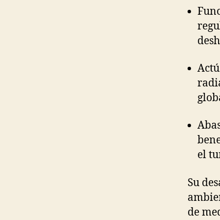
Func
regu
desh
Actú
radi
glob
Abas
bene
el t
Su des
ambien
de med