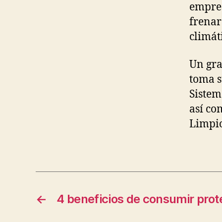
empres
frenar
climát
Un gra
toma s
Sistem
así co
Limpio
←
4 beneficios de consumir pro