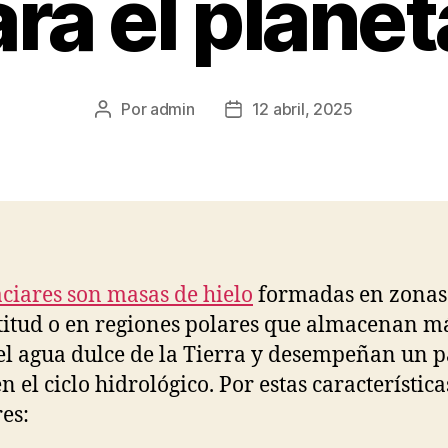
ra el plane
Por
admin
12 abril, 2025
Autor
Fecha
de
de
la
la
publicación
publicación
aciares son masas de hielo
formadas en zonas
ltitud o en regiones polares que almacenan m
l agua dulce de la Tierra y desempeñan un p
n el ciclo hidrológico. Por estas características
res: