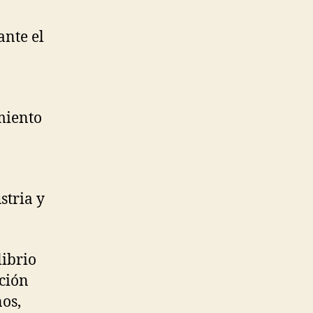
ante el
amiento
stria y
librio
ción
os,