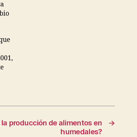
ra
mbio
 que
4001,
te
la producción de alimentos en
→
humedales?