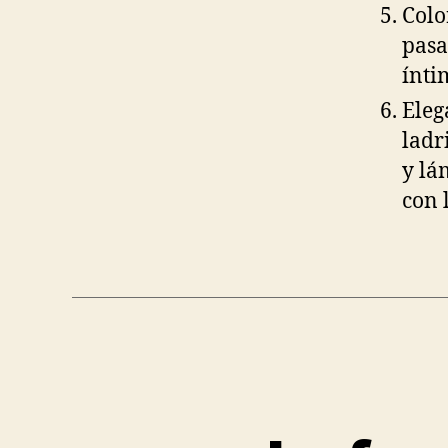
Colo
pasa
ínti
Eleg
ladr
y lá
con 