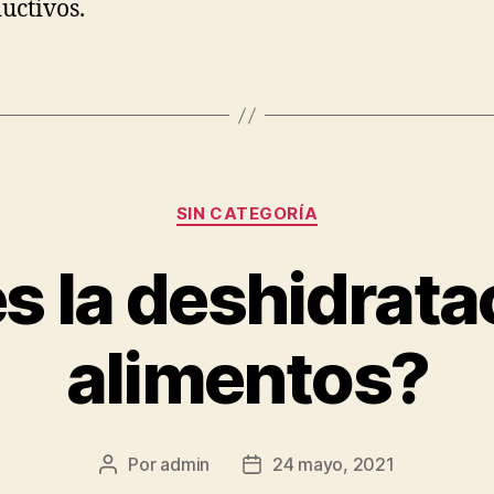
uctivos.
Categorías
SIN CATEGORÍA
s la deshidrata
alimentos?
Por
admin
24 mayo, 2021
Autor
Fecha
de
de