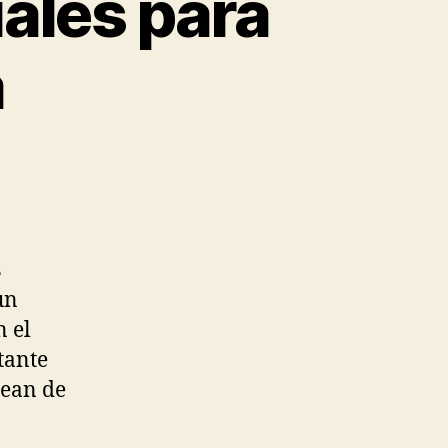
iales para
a
s
un
n el
tante
sean de