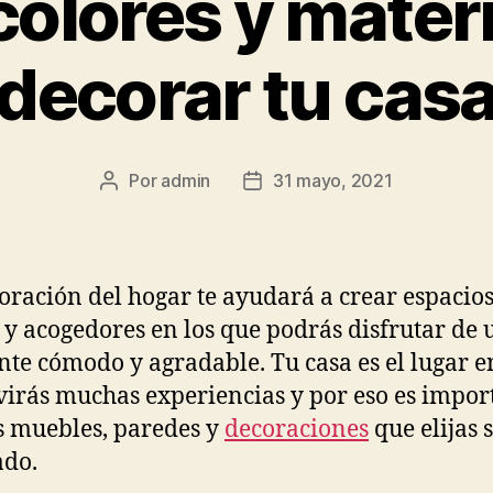
olores y mater
decorar tu cas
Por
admin
31 mayo, 2021
Autor
Fecha
de
de
la
la
publicación
publicación
oración del hogar te ayudará a crear espacio
 y acogedores en los que podrás disfrutar de 
te cómodo y agradable. Tu casa es el lugar e
virás muchas experiencias y por eso es impor
s muebles, paredes y
decoraciones
que elijas 
ado.