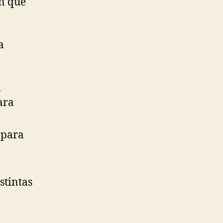
n que
a
a
ara
 para
stintas