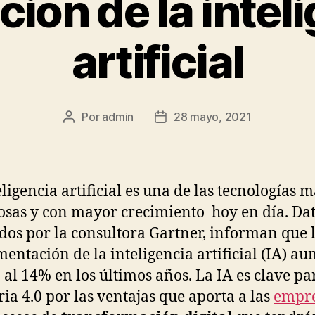
ción de la intel
artificial
Por
admin
28 mayo, 2021
Autor
Fecha
de
de
la
la
publicación
publicación
eligencia artificial es una de las tecnologías m
sas y con mayor crecimiento hoy en día. Da
dos por la consultora Gartner, informan que 
entación de la inteligencia artificial (IA) a
 al 14% en los últimos años. La IA es clave pa
ria 4.0 por las ventajas que aporta a las
empr