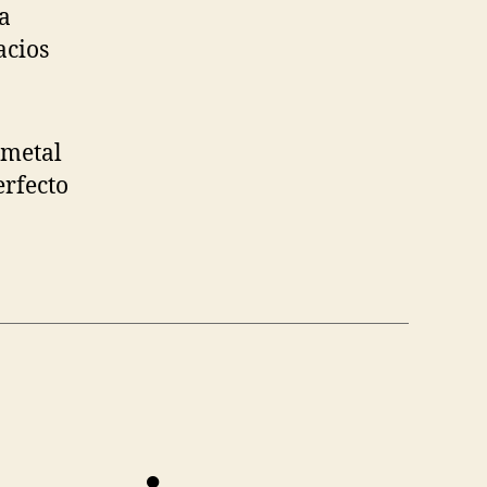
ca
acios
 metal
erfecto