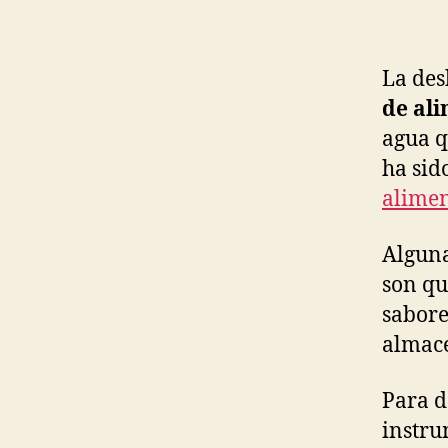
La des
de al
agua q
ha sid
alimen
Alguna
son qu
sabore
almace
Para d
instru