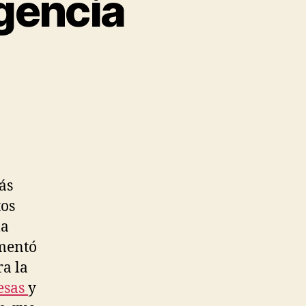
igencia
ás
tos
la
umentó
ra la
esas
y