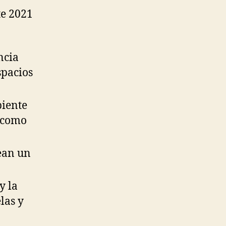
te 2021
ncia
spacios
biente
s como
rean un
y la
las y