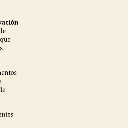
vación
 de
 que
s
mentos
s
de
entes