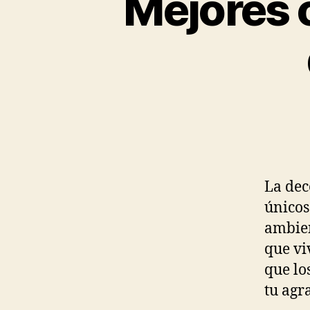
Mejores c
La dec
únicos
ambien
que vi
que lo
tu agr