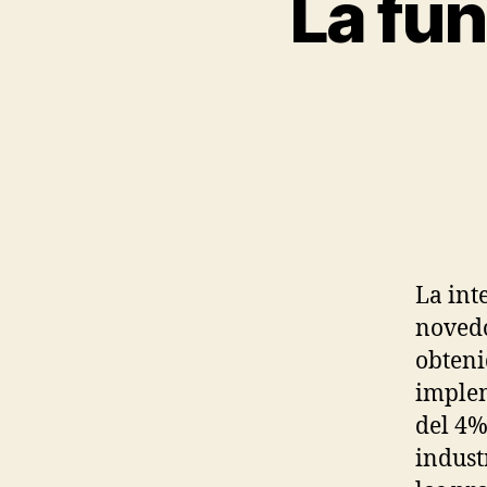
La fun
La int
novedo
obteni
implem
del 4%
indust