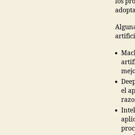
los pr
adopta
Alguna
artific
Mach
arti
mejo
Deep
el a
razo
Inte
apli
proc