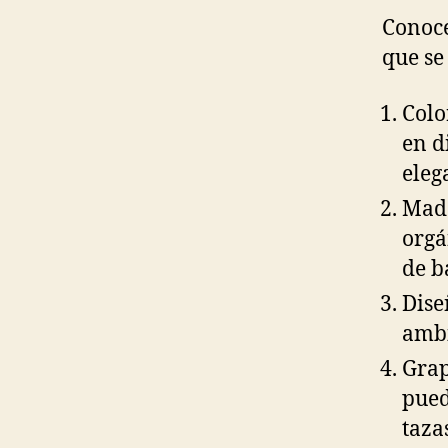
Conoce
que se
Colo
en d
eleg
Made
orgá
de b
Dise
ambi
Grap
pued
taza