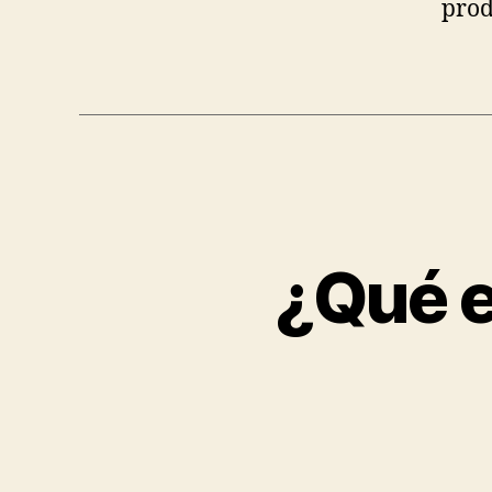
prod
¿Qué e