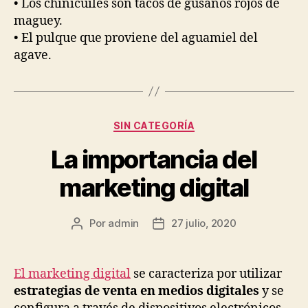
• Los chinicuiles son tacos de gusanos rojos de
maguey.
• El pulque que proviene del aguamiel del
agave.
Categorías
SIN CATEGORÍA
La importancia del
marketing digital
Por
admin
27 julio, 2020
Autor
Fecha
de
de
la
la
publicación
publicación
El marketing digital
se caracteriza por utilizar
estrategias de venta en medios digitales
y se