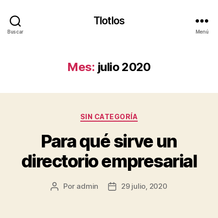
Tlotlos
Buscar
Menú
Mes:
julio 2020
Categorías
SIN CATEGORÍA
Para qué sirve un
directorio empresarial
Por
admin
29 julio, 2020
Autor
Fecha
de
de
la
la