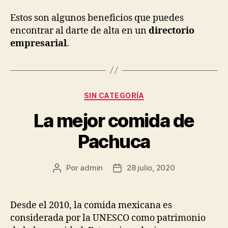
Estos son algunos beneficios que puedes
encontrar al darte de alta en un
directorio
empresarial
.
Categorías
SIN CATEGORÍA
La mejor comida de
Pachuca
Por
admin
28 julio, 2020
Autor
Fecha
de
de
la
la
publicación
publicación
Desde el 2010, la comida mexicana es
considerada por la UNESCO como patrimonio