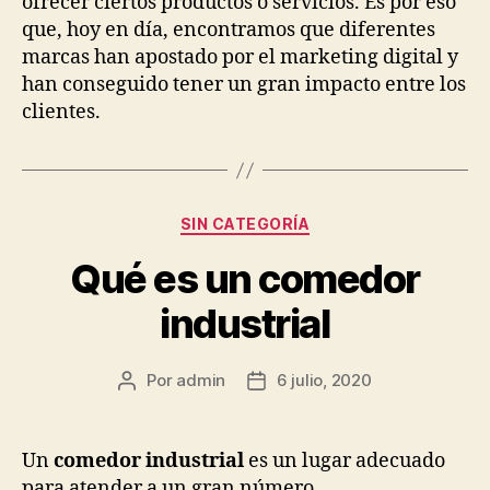
ofrecer ciertos productos o servicios. Es por eso
que, hoy en día, encontramos que diferentes
marcas han apostado por el marketing digital y
han conseguido tener un gran impacto entre los
clientes.
Categorías
SIN CATEGORÍA
Qué es un comedor
industrial
Por
admin
6 julio, 2020
Autor
Fecha
de
de
la
la
publicación
publicación
Un
comedor industrial
es un lugar adecuado
para atender a un gran número