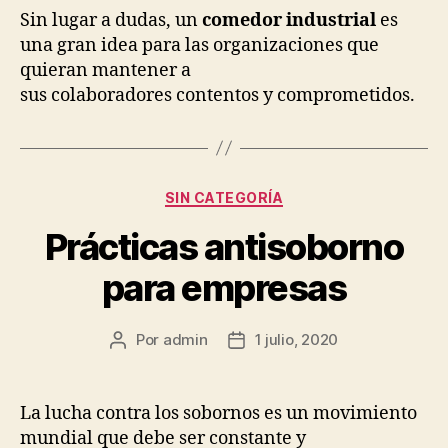
Sin lugar a dudas, un
comedor industrial
es
una gran idea para las organizaciones que
quieran mantener a
sus colaboradores contentos y comprometidos.
Categorías
SIN CATEGORÍA
Prácticas antisoborno
para empresas
Por
admin
1 julio, 2020
Autor
Fecha
de
de
la
la
publicación
publicación
La lucha contra los sobornos es un movimiento
mundial que debe ser constante y