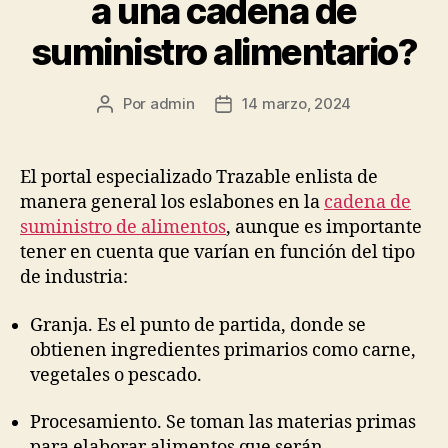
a una cadena de
suministro alimentario?
Por
admin
14 marzo, 2024
Autor
Fecha
de
de
la
la
publicación
publicación
El portal especializado Trazable enlista de
manera general los eslabones en la
cadena de
suministro de alimentos
, aunque es importante
tener en cuenta que varían en función del tipo
de industria:
Granja. Es el punto de partida, donde se
obtienen ingredientes primarios como carne,
vegetales o pescado.
Procesamiento. Se toman las materias primas
para elaborar alimentos que serán