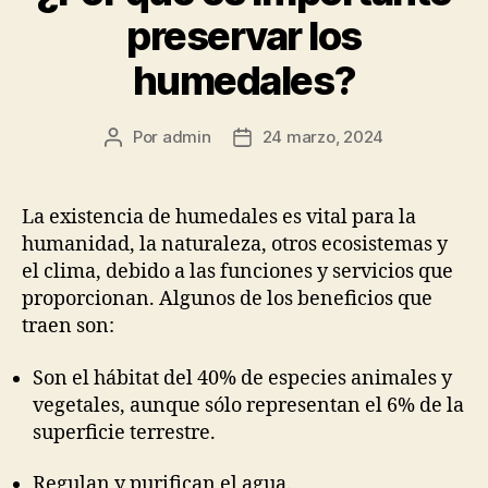
preservar los
humedales?
Por
admin
24 marzo, 2024
Autor
Fecha
de
de
la
la
publicación
publicación
La existencia de humedales es vital para la
humanidad, la naturaleza, otros ecosistemas y
el clima, debido a las funciones y servicios que
proporcionan. Algunos de los beneficios que
traen son:
Son el hábitat del 40% de especies animales y
vegetales, aunque sólo representan el 6% de la
superficie terrestre.
Regulan y purifican el agua.