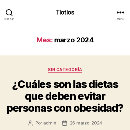
Tlotlos
Buscar
Menú
Mes:
marzo 2024
Categorías
SIN CATEGORÍA
¿Cuáles son las dietas
que deben evitar
personas con obesidad?
Por
admin
26 marzo, 2024
Autor
Fecha
de
de