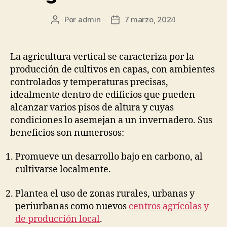
Por
admin
7 marzo, 2024
Autor
Fecha
de
de
la
la
publicación
publicación
La agricultura vertical se caracteriza por la
producción de cultivos en capas, con ambientes
controlados y temperaturas precisas,
idealmente dentro de edificios que pueden
alcanzar varios pisos de altura y cuyas
condiciones lo asemejan a un invernadero. Sus
beneficios son numerosos:
Promueve un desarrollo bajo en carbono, al
cultivarse localmente.
Plantea el uso de zonas rurales, urbanas y
periurbanas como nuevos
centros agrícolas y
de producción local
.