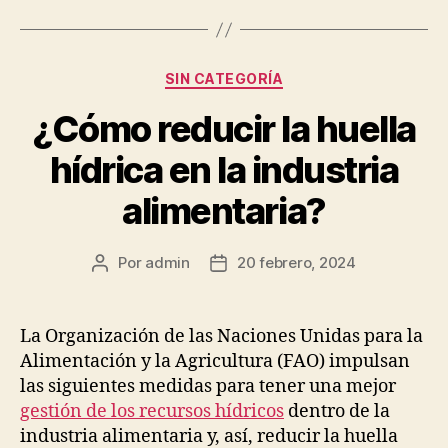
Categorías
SIN CATEGORÍA
¿Cómo reducir la huella
hídrica en la industria
alimentaria?
Por
admin
20 febrero, 2024
Autor
Fecha
de
de
la
la
publicación
publicación
La Organización de las Naciones Unidas para la
Alimentación y la Agricultura (FAO) impulsan
las siguientes medidas para tener una mejor
gestión de los recursos hídricos
dentro de la
industria alimentaria y, así, reducir la huella