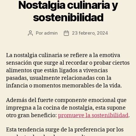
Nostalgia culinaria y
sostenibilidad
Por
admin
23 febrero, 2024
Autor
Fecha
de
de
la
la
publicación
publicación
La nostalgia culinaria se refiere a la emotiva
sensación que surge al recordar o probar ciertos
alimentos que están ligados a vivencias
pasadas, usualmente relacionadas con la
infancia o momentos memorables de la vida.
Además del fuerte componente emocional que
impregna a la cocina de nostalgia, esta supone
otro gran beneficio:
promueve la sostenibilidad
.
Esta tendencia surge de la preferencia por los