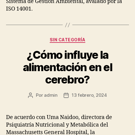
Sistema de Gestión Ambiental, avalado por la
ISO 14001.
Categorías
SIN CATEGORÍA
¿Cómo influye la
alimentación en el
cerebro?
Por
admin
13 febrero, 2024
Autor
Fecha
de
de
la
la
publicación
publicación
De acuerdo con Uma Naidoo, directora de
Psiquiatría Nutricional y Metabólica del
Massachusetts General Hospital, la