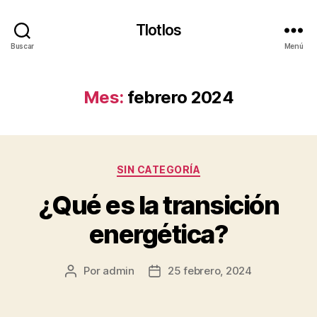
Tlotlos
Buscar
Menú
Mes:
febrero 2024
Categorías
SIN CATEGORÍA
¿Qué es la transición
energética?
Por
admin
25 febrero, 2024
Autor
Fecha
de
de
la
la