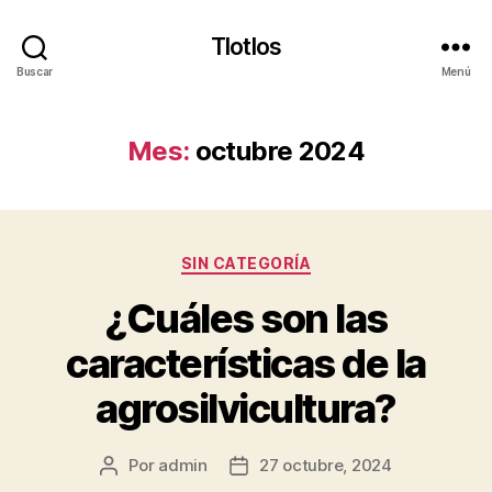
Tlotlos
Buscar
Menú
Mes:
octubre 2024
Categorías
SIN CATEGORÍA
¿Cuáles son las
características de la
agrosilvicultura?
Por
admin
27 octubre, 2024
Autor
Fecha
de
de