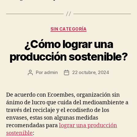
Categorías
SIN CATEGORÍA
¿Cómo lograr una
producción sostenible?
Por
admin
22 octubre, 2024
Autor
Fecha
de
de
la
la
publicación
publicación
De acuerdo con Ecoembes, organización sin
ánimo de lucro que cuida del medioambiente a
través del reciclaje y el ecodiseño de los
envases, estas son algunas medidas
recomendadas para
lograr una producción
sostenible
: