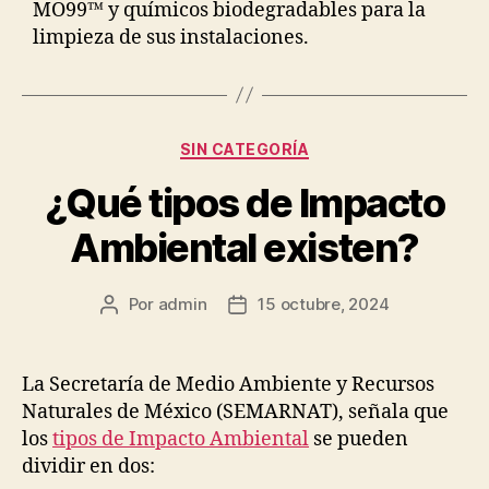
MO99™ y químicos biodegradables para la
limpieza de sus instalaciones.
Categorías
SIN CATEGORÍA
¿Qué tipos de Impacto
Ambiental existen?
Por
admin
15 octubre, 2024
Autor
Fecha
de
de
la
la
publicación
publicación
La Secretaría de Medio Ambiente y Recursos
Naturales de México (SEMARNAT), señala que
los
tipos de Impacto Ambiental
se pueden
dividir en dos: