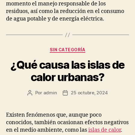
momento el manejo responsable de los
residuos, así como la reducción en el consumo
de agua potable y de energía eléctrica.
Categorías
SIN CATEGORÍA
¿Qué causa las islas de
calor urbanas?
Por
admin
25 octubre, 2024
Autor
Fecha
de
de
la
la
publicación
publicación
Existen fenómenos que, aunque poco
conocidos, también ocasionan efectos negativos
en el medio ambiente, como las
islas de calor
.