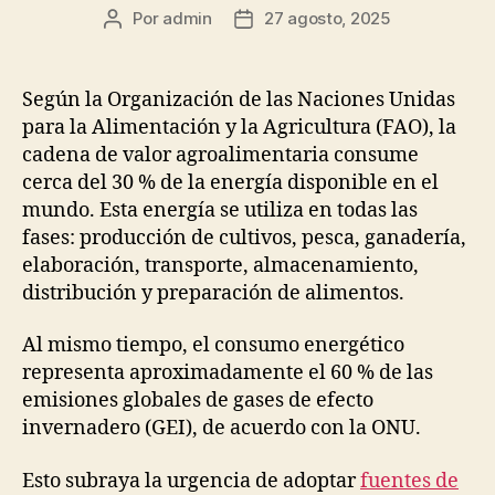
Por
admin
27 agosto, 2025
Autor
Fecha
de
de
la
la
publicación
publicación
Según la Organización de las Naciones Unidas
para la Alimentación y la Agricultura (FAO), la
cadena de valor agroalimentaria consume
cerca del 30 % de la energía disponible en el
mundo. Esta energía se utiliza en todas las
fases: producción de cultivos, pesca, ganadería,
elaboración, transporte, almacenamiento,
distribución y preparación de alimentos.
Al mismo tiempo, el consumo energético
representa aproximadamente el 60 % de las
emisiones globales de gases de efecto
invernadero (GEI), de acuerdo con la ONU.
Esto subraya la urgencia de adoptar
fuentes de