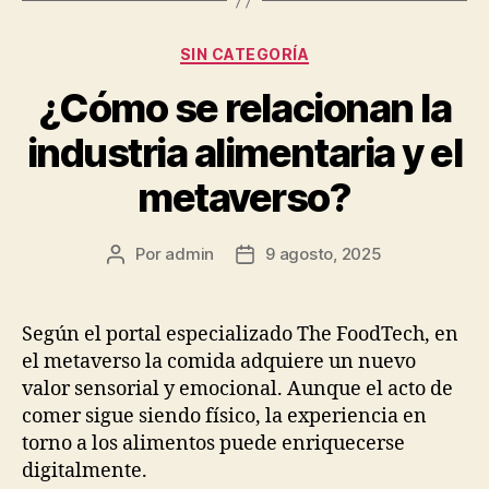
Categorías
SIN CATEGORÍA
¿Cómo se relacionan la
industria alimentaria y el
metaverso?
Por
admin
9 agosto, 2025
Autor
Fecha
de
de
la
la
publicación
publicación
Según el portal especializado The FoodTech, en
el metaverso la comida adquiere un nuevo
valor sensorial y emocional. Aunque el acto de
comer sigue siendo físico, la experiencia en
torno a los alimentos puede enriquecerse
digitalmente.