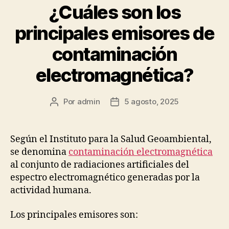
¿Cuáles son los
principales emisores de
contaminación
electromagnética?
Por
admin
5 agosto, 2025
Autor
Fecha
de
de
la
la
publicación
publicación
Según el Instituto para la Salud Geoambiental,
se denomina
contaminación electromagnética
al conjunto de radiaciones artificiales del
espectro electromagnético generadas por la
actividad humana.
Los principales emisores son: