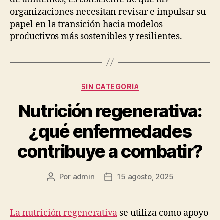
organizaciones necesitan revisar e impulsar su
papel en la transición hacia modelos
productivos más sostenibles y resilientes.
Categorías
SIN CATEGORÍA
Nutrición regenerativa:
¿qué enfermedades
contribuye a combatir?
Por
admin
15 agosto, 2025
Autor
Fecha
de
de
la
la
publicación
publicación
La nutrición regenerativa
se utiliza como apoyo