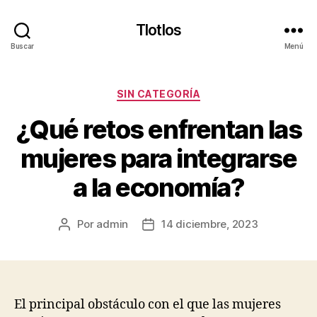
Tlotlos
Buscar
Menú
Categorías
SIN CATEGORÍA
¿Qué retos enfrentan las
mujeres para integrarse
a la economía?
Por
admin
14 diciembre, 2023
Autor
Fecha
de
de
la
la
publicación
publicación
El principal obstáculo con el que las mujeres