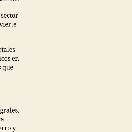
l sector
vierte
etales
icos en
s que
grales,
ca
erro y