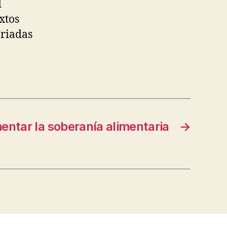
d
xtos
ariadas
ntar la soberanía alimentaria
→