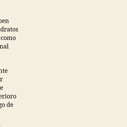
eben
idratos
s como
onal
nte
r
se
erioro
go de