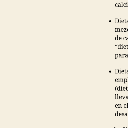
calci
Diet
mezc
de c
“die
para
Diet
empl
(diet
llev
en e
desa