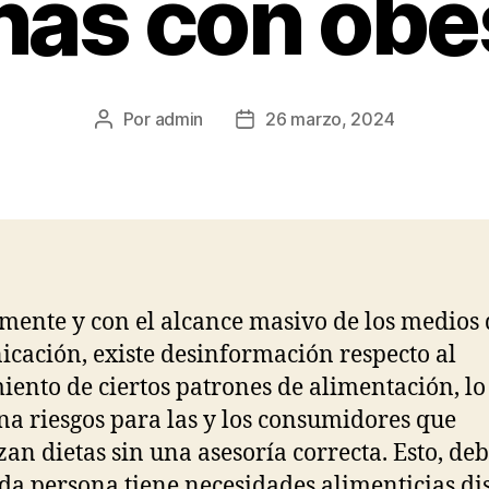
nas con obe
Por
admin
26 marzo, 2024
Autor
Fecha
de
de
la
la
publicación
publicación
mente y con el alcance masivo de los medios 
cación, existe desinformación respecto al
iento de ciertos patrones de alimentación, lo
na riesgos para las y los consumidores que
an dietas sin una asesoría correcta. Esto, deb
da persona tiene necesidades alimenticias dis