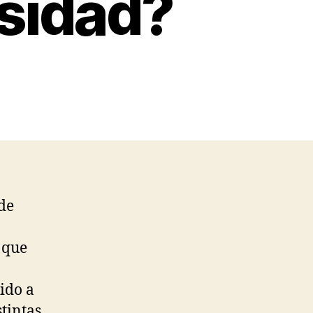
sidad?
de
 que
ido a
tintas.