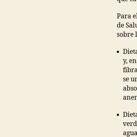
Para e
de Sal
sobre l
Diet
y, e
fibr
se u
abso
anem
Diet
verd
agua