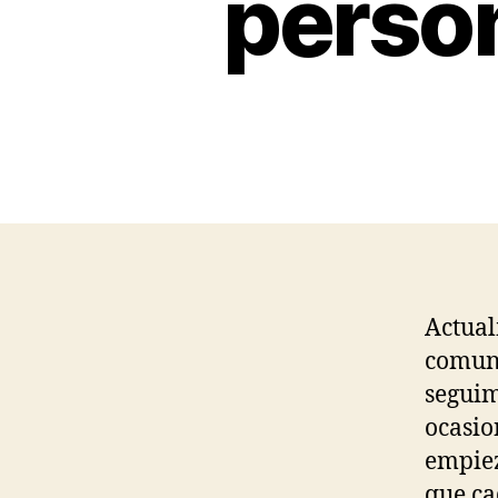
perso
Actual
comuni
seguim
ocasio
empiez
que ca