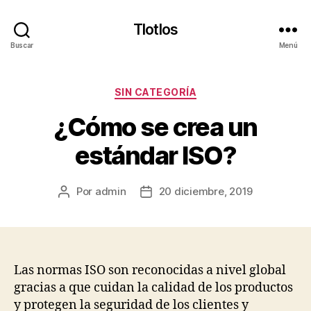
Tlotlos
Buscar
Menú
Categorías
SIN CATEGORÍA
¿Cómo se crea un
estándar ISO?
Por
admin
20 diciembre, 2019
Autor
Fecha
de
de
la
la
publicación
publicación
Las normas ISO son reconocidas a nivel global
gracias a que cuidan la calidad de los productos
y protegen la seguridad de los clientes y