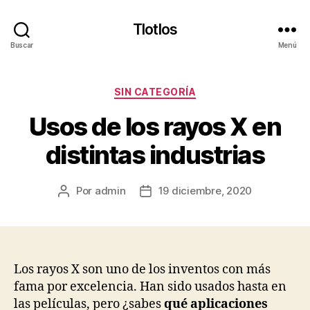
Tlotlos
Buscar
Menú
Categorías
SIN CATEGORÍA
Usos de los rayos X en
distintas industrias
Por
admin
19 diciembre, 2020
Autor
Fecha
de
de
la
la
publicación
publicación
Los rayos X son uno de los inventos con más
fama por excelencia. Han sido usados hasta en
las películas, pero ¿sabes
qué aplicaciones