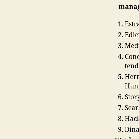
mana
Estr
Edic
Medi
Cono
tend
Herr
Hun
Stor
Sear
Hack
Din