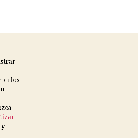
strar
con los
mo
ozca
tizar
 y