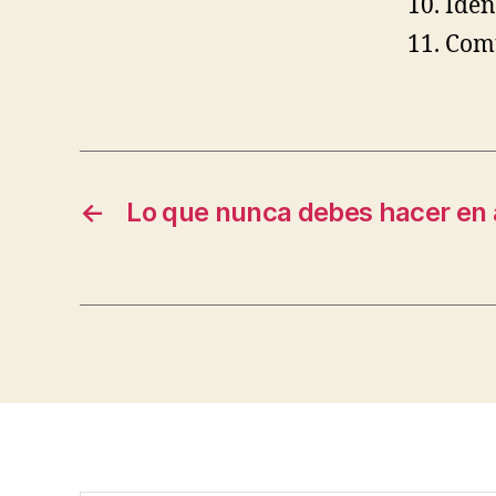
Iden
Com
←
Lo que nunca debes hacer en a