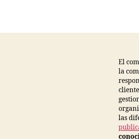
El com
la com
respon
client
gestio
organi
las di
public
conoc