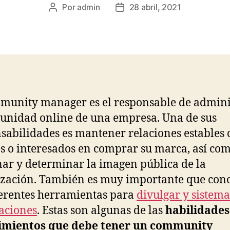
Por
admin
28 abril, 2021
Autor
Fecha
de
de
la
la
publicación
publicación
munity manager es el responsable de admini
unidad online de una empresa. Una de sus
sabilidades es mantener relaciones estables 
es o interesados en comprar su marca, así co
nar y determinar la imagen pública de la
zación. También es muy importante que con
ferentes herramientas para
divulgar y sistema
aciones
. Estas son algunas de las
habilidades
imientos que debe tener un community