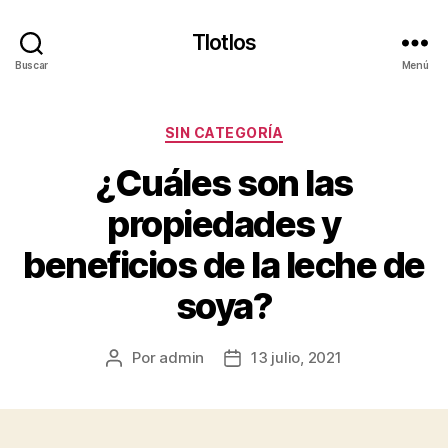
Tlotlos
Buscar
Menú
Categorías
SIN CATEGORÍA
¿Cuáles son las
propiedades y
beneficios de la leche de
soya?
Por
admin
13 julio, 2021
Autor
Fecha
de
de
la
la
publicación
publicación