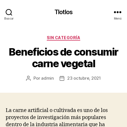
Tlotlos
Buscar
Menú
Categorías
SIN CATEGORÍA
Beneficios de consumir
carne vegetal
Por
admin
23 octubre, 2021
Autor
Fecha
de
de
la
la
publicación
publicación
La carne artificial o cultivada es uno de los
proyectos de investigación más populares
dentro de la industria alimentaria que ha