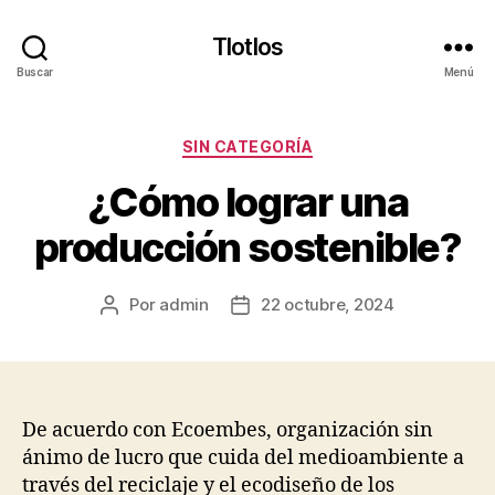
Tlotlos
Buscar
Menú
Categorías
SIN CATEGORÍA
¿Cómo lograr una
producción sostenible?
Por
admin
22 octubre, 2024
Autor
Fecha
de
de
la
la
publicación
publicación
De acuerdo con Ecoembes, organización sin
ánimo de lucro que cuida del medioambiente a
través del reciclaje y el ecodiseño de los