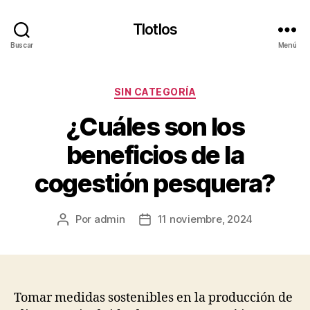
Tlotlos
Buscar
Menú
Categorías
SIN CATEGORÍA
¿Cuáles son los
beneficios de la
cogestión pesquera?
Por
admin
11 noviembre, 2024
Autor
Fecha
de
de
la
la
publicación
publicación
Tomar medidas sostenibles en la producción de