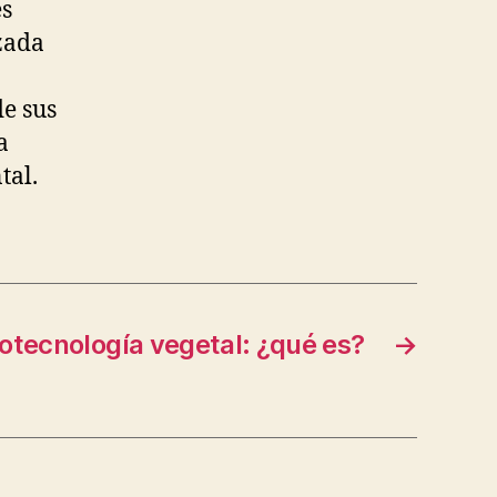
es
zada
de sus
a
tal.
iotecnología vegetal: ¿qué es?
→