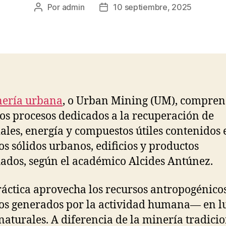
Por
admin
10 septiembre, 2025
Autor
Fecha
de
de
la
la
publicación
publicación
ería urbana
, o Urban Mining (UM), compre
los procesos dedicados a la recuperación de
ales, energía y compuestos útiles contenidos 
os sólidos urbanos, edificios y productos
ados, según el académico Alcides Antúnez.
ráctica aprovecha los recursos antropogénico
os generados por la actividad humana— en l
 naturales. A diferencia de la minería tradicio