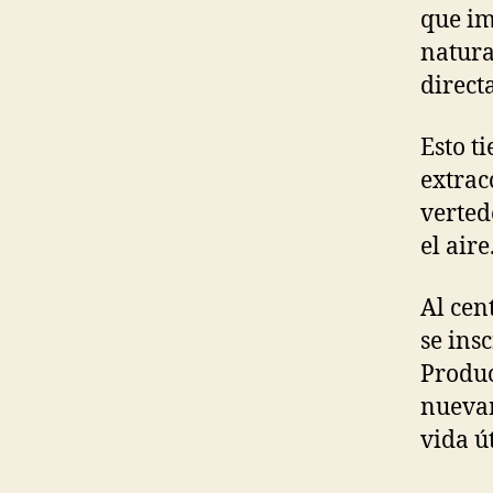
que im
natura
direct
Esto t
extrac
verted
el aire
Al cen
se ins
Produc
nuevam
vida út