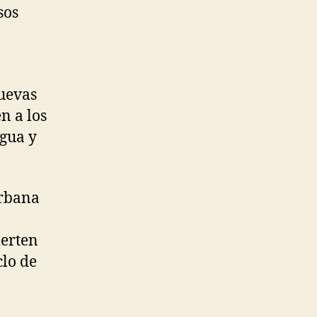
sos
nuevas
n a los
agua y
urbana
ierten
lo de