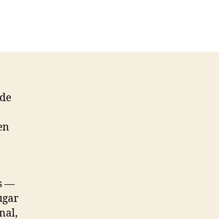
nde
en
s —
ugar
nal,