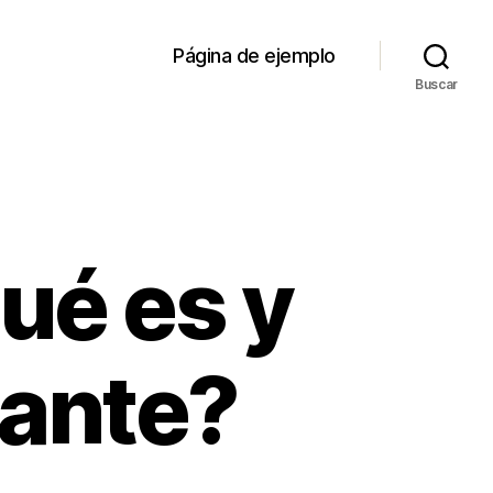
Página de ejemplo
Buscar
ué es y
tante?