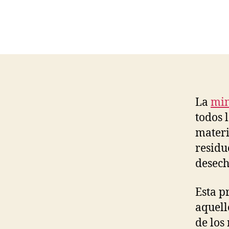
La
min
todos 
materi
residu
desech
Esta p
aquell
de los