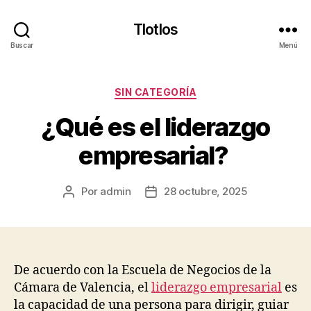
Tlotlos
Buscar
Menú
Categorías
SIN CATEGORÍA
¿Qué es el liderazgo
empresarial?
Por
admin
28 octubre, 2025
Autor
Fecha
de
de
la
la
publicación
publicación
De acuerdo con la Escuela de Negocios de la
Cámara de Valencia, el
liderazgo empresarial
es
la capacidad de una persona para dirigir, guiar