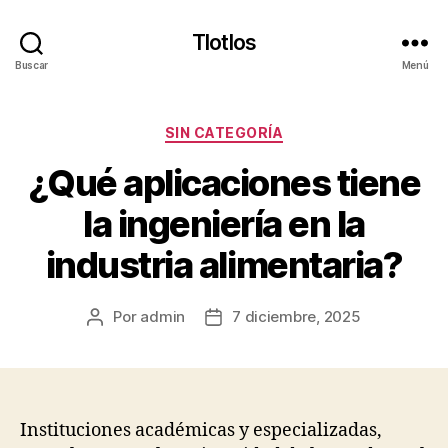
Tlotlos
Buscar
Menú
Categorías
SIN CATEGORÍA
¿Qué aplicaciones tiene
la ingeniería en la
industria alimentaria?
Por
admin
7 diciembre, 2025
Autor
Fecha
de
de
la
la
publicación
publicación
Instituciones académicas y especializadas,