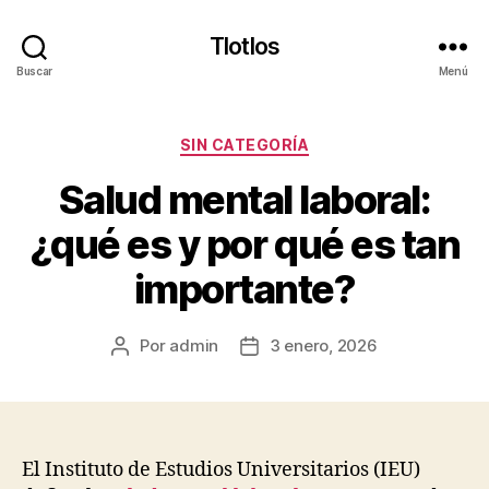
Tlotlos
Buscar
Menú
Categorías
SIN CATEGORÍA
Salud mental laboral:
¿qué es y por qué es tan
importante?
Por
admin
3 enero, 2026
Autor
Fecha
de
de
la
la
publicación
publicación
El Instituto de Estudios Universitarios (IEU)