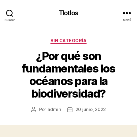
Tlotlos
Buscar
Menú
Categorías
SIN CATEGORÍA
¿Por qué son
fundamentales los
océanos para la
biodiversidad?
Por
admin
20 junio, 2022
Autor
Fecha
de
de
la
la
publicación
publicación