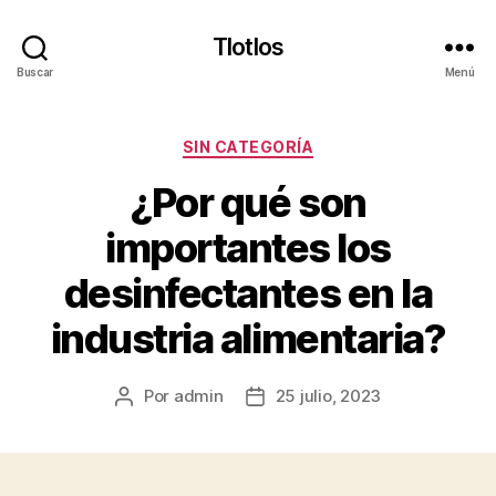
Tlotlos
Buscar
Menú
Categorías
SIN CATEGORÍA
¿Por qué son
importantes los
desinfectantes en la
industria alimentaria?
Por
admin
25 julio, 2023
Autor
Fecha
de
de
la
la
publicación
publicación