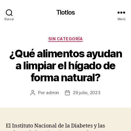
Tlotlos
Buscar
Menú
Categorías
SIN CATEGORÍA
¿Qué alimentos ayudan
a limpiar el hígado de
forma natural?
Por
admin
29 julio, 2023
Autor
Fecha
de
de
la
la
publicación
publicación
El Instituto Nacional de la Diabetes y las