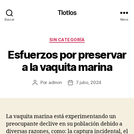
Tlotlos
Buscar
Menú
Categorías
SIN CATEGORÍA
Esfuerzos por preservar
a la vaquita marina
Por
admin
7 julio, 2024
Autor
Fecha
de
de
la
la
publicación
publicación
La vaquita marina está experimentando un
preocupante declive en su población debido a
diversas razones, como: la captura incidental, el