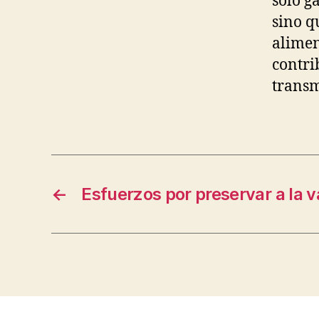
solo g
sino q
alimen
contri
transm
←
Esfuerzos por preservar a la 