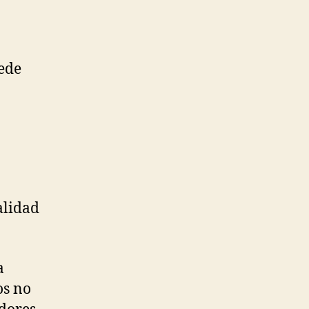
ede
alidad
a
os no