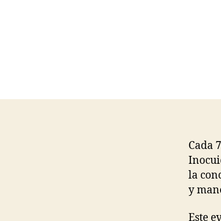
Cada 7
Inocui
la con
y mane
Este e