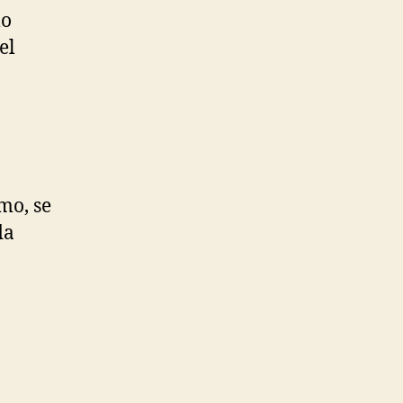
lo
el
mo, se
da