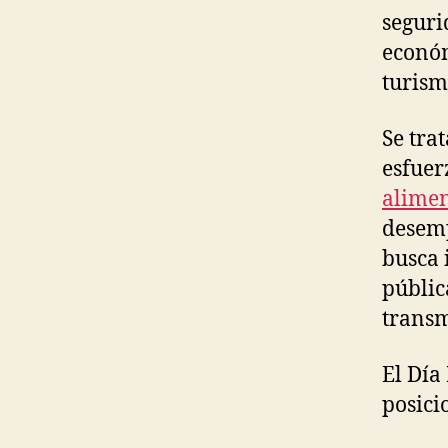
seguri
económ
turism
Se tra
esfuer
alimen
desemp
busca 
públic
transm
El Día
posic