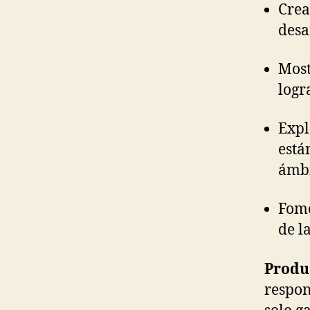
Crea
desa
Most
logr
Expl
está
ámbi
Fome
de l
Produ
respon