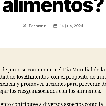
alimentos?
Por
admin
14 julio, 2024
Autor
Fecha
de
de
la
la
publicación
publicación
 de junio se conmemora el Día Mundial de la
dad de los Alimentos, con el propósito de au
ciencia y promover acciones para prevenir, d
jar los riesgos asociados con los alimentos.
vento contribuye a diversos aspectos como la