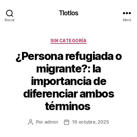
Tlotlos
Buscar
Menú
Categorías
SIN CATEGORÍA
¿Persona refugiada o
migrante?: la
importancia de
diferenciar ambos
términos
Por
admin
16 octubre, 2025
Autor
Fecha
de
de
la
la