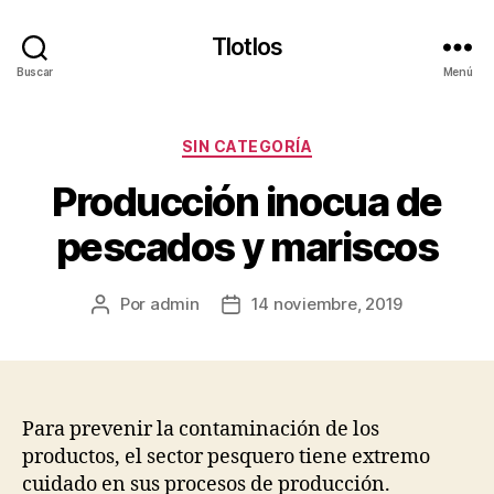
Tlotlos
Buscar
Menú
Categorías
SIN CATEGORÍA
Producción inocua de
pescados y mariscos
Por
admin
14 noviembre, 2019
Autor
Fecha
de
de
la
la
publicación
publicación
Para prevenir la contaminación de los
productos, el sector pesquero tiene extremo
cuidado en sus procesos de producción.