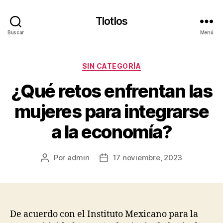
Tlotlos
Buscar
Menú
Categorías
SIN CATEGORÍA
¿Qué retos enfrentan las
mujeres para integrarse
a la economía?
Por
admin
17 noviembre, 2023
Autor
Fecha
de
de
la
la
publicación
publicación
De acuerdo con el Instituto Mexicano para la